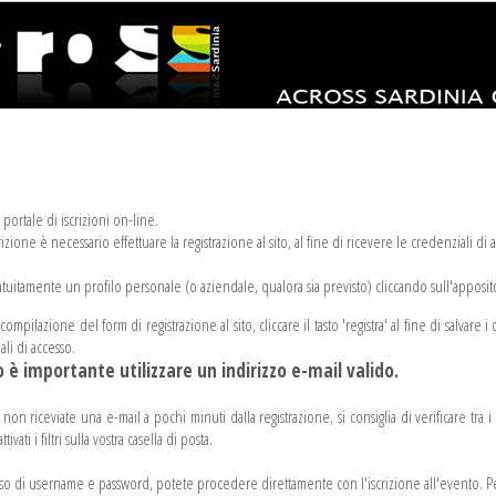
portale di iscrizioni on-line.
izione è necessario effettuare la registrazione al sito, al fine di ricevere le credenziali di 
atuitamente un profilo personale (o aziendale, qualora sia previsto) cliccando sull'apposito
mpilazione del form di registrazione al sito, cliccare il tasto 'registra' al fine di salvare i 
ali di accesso.
 è importante utilizzare un indirizzo e-mail valido.
non riceviate una e-mail a pochi minuti dalla registrazione, si consiglia di verificare tra 
ttivati i filtri sulla vostra casella di posta.
sso di username e password, potete procedere direttamente con l'iscrizione all'evento. Per