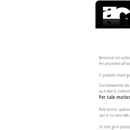
Benvenuti nel nostro 
Per procedere all'iscr
E' possibile creare gr
Successivamente alla co
via e-mail le credenzi
Per tale motivo
Nota tecnica: qualora 
caso in cui siano stati a
Se siete già in posse