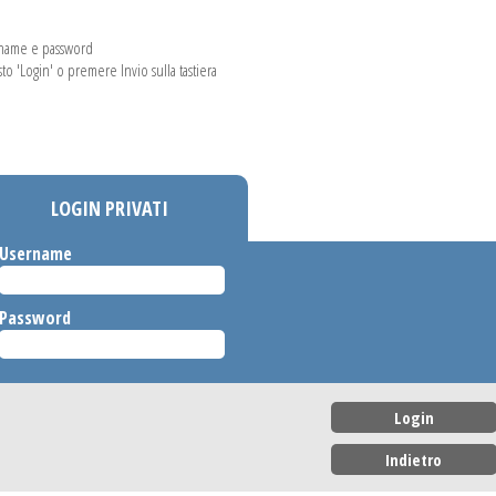
rname e password
asto 'Login' o premere Invio sulla tastiera
LOGIN PRIVATI
Username
Password
Login
Indietro