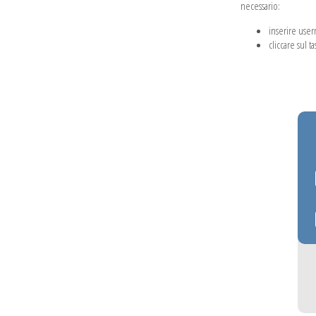
necessario:
inserire use
cliccare sul t